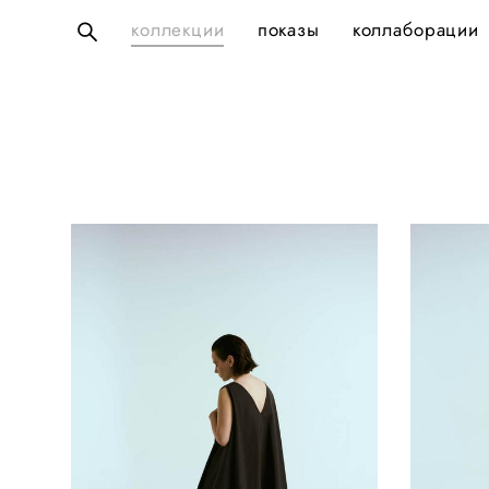
коллекции
коллекции
показы
показы
коллаборации
коллаборации