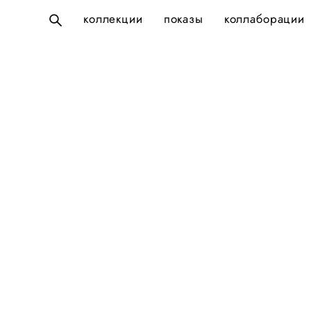
коллекции
коллекции
показы
показы
коллаборации
коллаборации